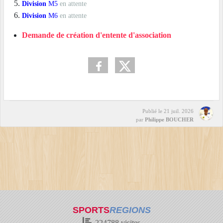
Division
M5
en attente
Division
M6
en attente
Demande de création d'entente d'association
Publié le
21 juil. 2026
par
Philippe BOUCHER
SPORTS
REGIONS
224788
visites