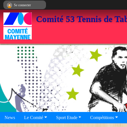
Panneau de gestion des cookies
Se connecter
Comité 53 Tennis de Ta
News
Le Comité
Sport Etude
Compétitions