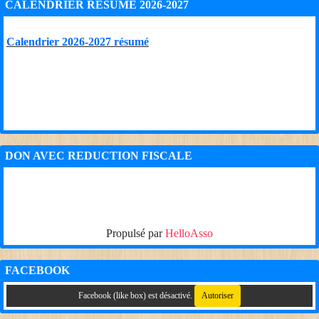
CALENDRIER RÉSUMÉ 2026-2027
Calendrier 2026-2027 résumé
DON AVEC REDUCTION FISCALE
Propulsé par
HelloAsso
FACEBOOK
Facebook (like box) est désactivé.
Autoriser