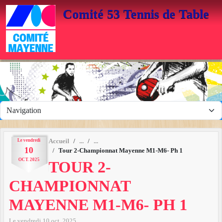
Panneau de gestion des cookies
Comité 53 Tennis de Table
Le
vendredi
Accueil
10
Tour 2-Championnat Mayenne M1-M6- Ph 1
OCT.
2025
TOUR 2-
CHAMPIONNAT
MAYENNE M1-M6- PH 1
Le
vendredi
10
oct.
2025