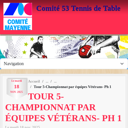
Panneau de gestion des cookies
Comité 53 Tennis de Table
Le
mardi
Accueil
18
Tour 5-Championnat par équipes Vétérans- Ph 1
NOV.
2025
TOUR 5-
CHAMPIONNAT PAR
ÉQUIPES VÉTÉRANS- PH 1
Le
mardi
18
nov.
2025