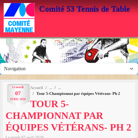
Panneau de gestion des cookies
Comité 53 Tennis de Table
Le
mardi
Accueil
07
Tour 5-Championnat par équipes Vétérans- Ph 2
AVRIL
2026
TOUR 5-
CHAMPIONNAT PAR
ÉQUIPES VÉTÉRANS- PH 2
Le
mardi
07
avril
2026