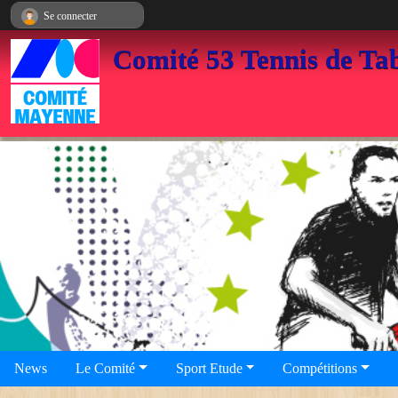
Panneau de gestion des cookies
Se connecter
Comité 53 Tennis de Ta
News
Le Comité
Sport Etude
Compétitions