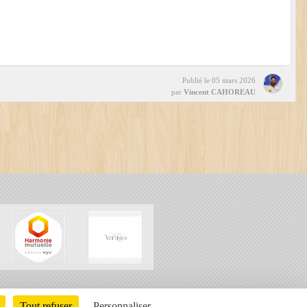
Publié le
05 mars 2026
par
Vincent CAHOREAU
Charte cookies
Gestion des cookies
Tout refuser
Personnaliser