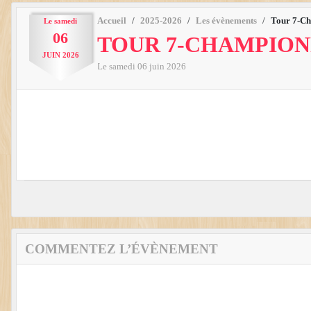
Accueil
2025-2026
Les évènements
Tour 7-Ch
Le
samedi
06
TOUR 7-CHAMPIONN
JUIN
2026
Le
samedi
06
juin
2026
COMMENTEZ L’ÉVÈNEMENT