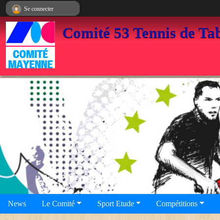
Panneau de gestion des cookies
Se connecter
Comité 53 Tennis de Ta
News
Le Comité
Sport Etude
Compétitions