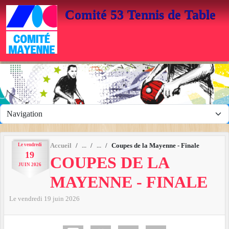
Panneau de gestion des cookies
Comité 53 Tennis de Table
Le
vendredi
Accueil
Coupes de la Mayenne - Finale
19
COUPES DE LA
JUIN
2026
MAYENNE - FINALE
Le
vendredi
19
juin
2026